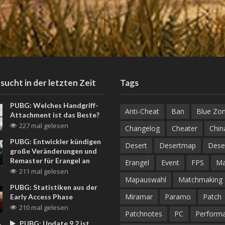
sucht in der letzten Zeit
Tags
PUBG: Welches Handgriff-
Anti-Cheat
Ban
Blue Zo
Attachment ist das Beste?
227 mal gelesen
Changelog
Cheater
Chin
PUBG: Entwickler kündigen
Desert
Desertmap
Dese
große Veränderungen und
Remaster für Erangel an
Erangel
Event
FPS
M
211 mal gelesen
Mapauswahl
Matchmaking
PUBG: Statistiken aus der
Miramar
Paramo
Patch
Early Access Phase
210 mal gelesen
Patchnotes
PC
Perform
PUBG: Update 9.2 ist