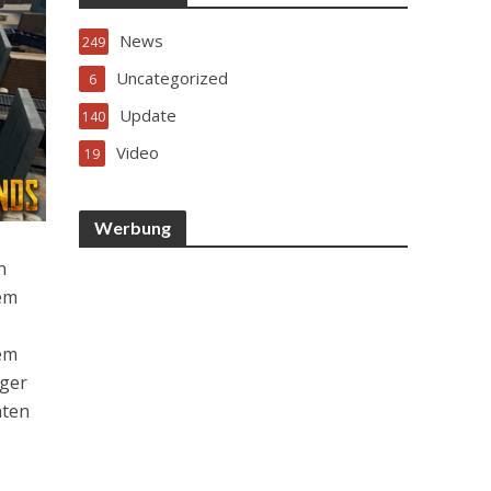
News
249
Uncategorized
6
Update
140
Video
19
Werbung
n
tem
tem
nger
nten