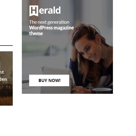
mt
den