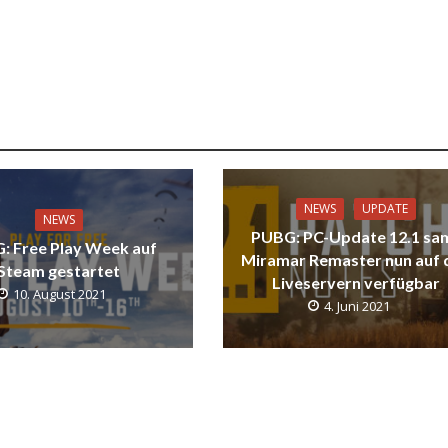
NEWS
UPDATE
NEWS
PUBG: PC-Update 12.1 sa
: Free Play Week auf
Miramar Remaster nun auf 
Steam gestartet
Liveservern verfügbar
10. August 2021
4. Juni 2021