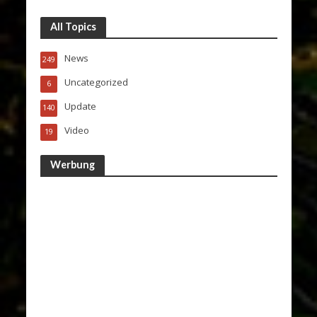
All Topics
News
249
Uncategorized
6
Update
140
Video
19
Werbung