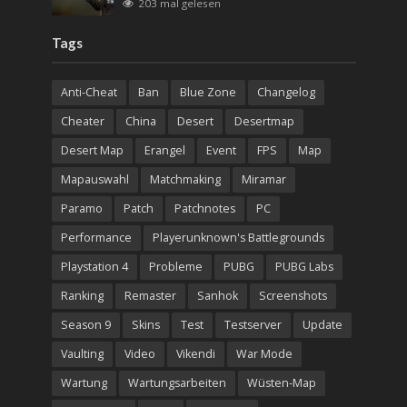
203 mal gelesen
Tags
Anti-Cheat
Ban
Blue Zone
Changelog
Cheater
China
Desert
Desertmap
Desert Map
Erangel
Event
FPS
Map
Mapauswahl
Matchmaking
Miramar
Paramo
Patch
Patchnotes
PC
Performance
Playerunknown's Battlegrounds
Playstation 4
Probleme
PUBG
PUBG Labs
Ranking
Remaster
Sanhok
Screenshots
Season 9
Skins
Test
Testserver
Update
Vaulting
Video
Vikendi
War Mode
Wartung
Wartungsarbeiten
Wüsten-Map