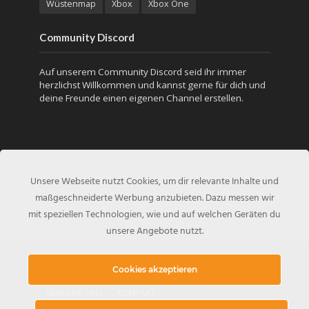
Wüstenmap
Xbox
Xbox One
Community Discord
Auf unserem Community Discord seid ihr immer
herzlichst Willkommen und kannst gerne für dich und
deine Freunde einen eigenen Channel erstellen.
Unsere Webseite nutzt Cookies, um dir relevante Inhalte und
maßgeschneiderte Werbung anzubieten. Dazu messen wir
mit speziellen Technologien, wie und auf welchen Geräten du
unsere Angebote nutzt.
Copyright © 2017 - Created by
PUBG-Inside.de
Cookies akzeptieren
VERLINKE UNS
KONTAKT