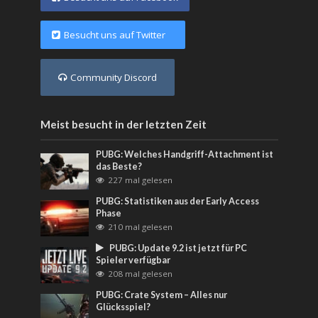
Besucht uns auf Twitter
Community Discord
Meist besucht in der letzten Zeit
PUBG: Welches Handgriff-Attachment ist
das Beste?
227 mal gelesen
PUBG: Statistiken aus der Early Access
Phase
210 mal gelesen
PUBG: Update 9.2 ist jetzt für PC
Spieler verfügbar
208 mal gelesen
PUBG: Crate System – Alles nur
Glücksspiel?