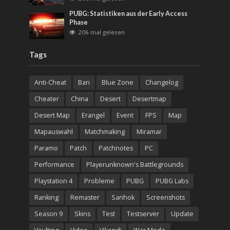
PUBG: Statistiken aus der Early Access
Phase
206 mal gelesen
Tags
Anti-Cheat
Ban
Blue Zone
Changelog
Cheater
China
Desert
Desertmap
Desert Map
Erangel
Event
FPS
Map
Mapauswahl
Matchmaking
Miramar
Paramo
Patch
Patchnotes
PC
Performance
Playerunknown's Battlegrounds
Playstation 4
Probleme
PUBG
PUBG Labs
Ranking
Remaster
Sanhok
Screenshots
Season 9
Skins
Test
Testserver
Update