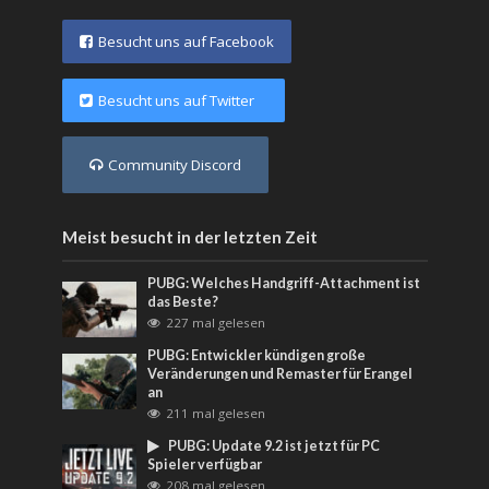
Besucht uns auf Facebook
Besucht uns auf Twitter
Community Discord
Meist besucht in der letzten Zeit
PUBG: Welches Handgriff-Attachment ist
das Beste?
227 mal gelesen
PUBG: Entwickler kündigen große
Veränderungen und Remaster für Erangel
an
211 mal gelesen
PUBG: Update 9.2 ist jetzt für PC
Spieler verfügbar
208 mal gelesen