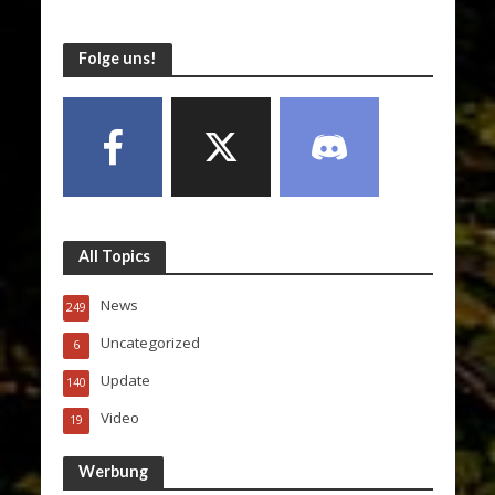
Folge uns!
All Topics
News
249
Uncategorized
6
Update
140
Video
19
Werbung