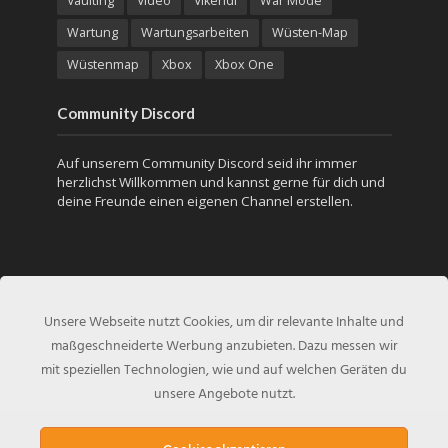
Vaulting
Video
Vikendi
War Mode
Wartung
Wartungsarbeiten
Wüsten-Map
Wüstenmap
Xbox
Xbox One
Community Discord
Auf unserem Community Discord seid ihr immer
herzlichst Willkommen und kannst gerne für dich und
deine Freunde einen eigenen Channel erstellen.
Unsere Webseite nutzt Cookies, um dir relevante Inhalte und
maßgeschneiderte Werbung anzubieten. Dazu messen wir
mit speziellen Technologien, wie und auf welchen Geräten du
unsere Angebote nutzt.
Copyright © 2017 - Created by
PUBG-Inside.de