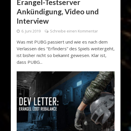
Erangel-Testserver
Ankündigung, Video und
Interview
6. Juni 2019
Schreibe einen Kommentar
Was mit PUBG passiert und wie es nach dem
Verlassen des “Erfinders” des Spiels weitergeht,
ist bisher nicht so bekannt gewesen. Klar ist,
dass PUBG...