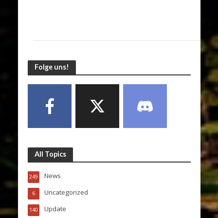
Folge uns!
All Topics
News
249
Uncategorized
6
Update
140