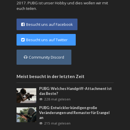
2017. PUBG ist unser Hobby und dies wollen wir mit
euch teilen.
Besucht uns auf Facebook
Besucht uns auf Twitter
Community Discord
Meist besucht in der letzten Zeit
PUBG: Welches Handgriff-Attachment ist
das Beste?
228 mal gelesen
PUBG: Entwickler kündigen große
Veränderungen und Remaster für Erangel
an
215 mal gelesen