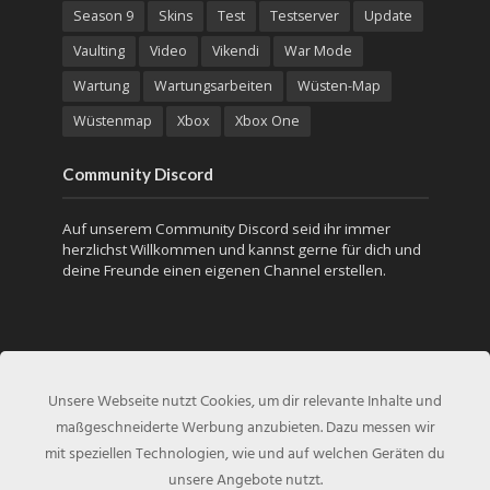
Season 9
Skins
Test
Testserver
Update
Vaulting
Video
Vikendi
War Mode
Wartung
Wartungsarbeiten
Wüsten-Map
Wüstenmap
Xbox
Xbox One
Community Discord
Auf unserem Community Discord seid ihr immer
herzlichst Willkommen und kannst gerne für dich und
deine Freunde einen eigenen Channel erstellen.
Unsere Webseite nutzt Cookies, um dir relevante Inhalte und
maßgeschneiderte Werbung anzubieten. Dazu messen wir
mit speziellen Technologien, wie und auf welchen Geräten du
unsere Angebote nutzt.