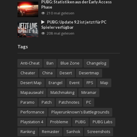
PUBG: Statistiken aus der Early Access
Phase
210 mal gelesen
PUBG: Update 9.2 ist jetzt für PC
Spieler verfügbar
208 mal gelesen
Tags
Anti-Cheat
Ban
Blue Zone
Changelog
Cheater
China
Desert
Desertmap
Desert Map
Erangel
Event
FPS
Map
Mapauswahl
Matchmaking
Miramar
Paramo
Patch
Patchnotes
PC
Performance
Playerunknown's Battlegrounds
Playstation 4
Probleme
PUBG
PUBG Labs
Ranking
Remaster
Sanhok
Screenshots