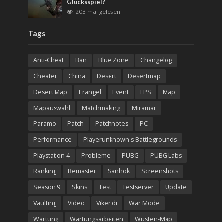
Glücksspiel?
203 mal gelesen
Tags
Anti-Cheat
Ban
Blue Zone
Changelog
Cheater
China
Desert
Desertmap
Desert Map
Erangel
Event
FPS
Map
Mapauswahl
Matchmaking
Miramar
Paramo
Patch
Patchnotes
PC
Performance
Playerunknown's Battlegrounds
Playstation 4
Probleme
PUBG
PUBG Labs
Ranking
Remaster
Sanhok
Screenshots
Season 9
Skins
Test
Testserver
Update
Vaulting
Video
Vikendi
War Mode
Wartung
Wartungsarbeiten
Wüsten-Map