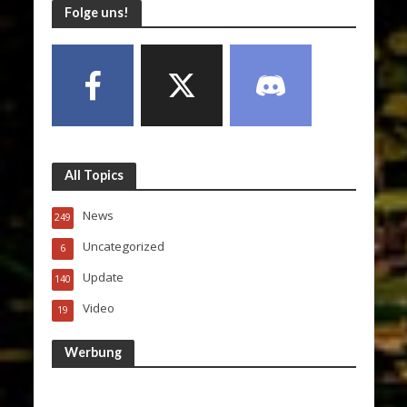
Folge uns!
All Topics
News
249
Uncategorized
6
Update
140
Video
19
Werbung