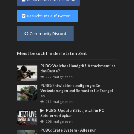
Besucht uns auf Twitter
Community Discord
Meist besucht in der letzten Zeit
PUBG: Welches Handgriff-Attachment ist
das Beste?
227 mal gelesen
PUBG: Entwickler kündigen große
Veränderungen und Remaster für Erangel
an
211 mal gelesen
PUBG: Update 9.2 ist jetzt für PC
Spieler verfügbar
208 mal gelesen
PUBG: Crate System – Alles nur