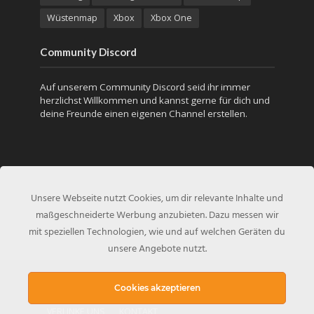
Wüstenmap
Xbox
Xbox One
Community Discord
Auf unserem Community Discord seid ihr immer
herzlichst Willkommen und kannst gerne für dich und
deine Freunde einen eigenen Channel erstellen.
Unsere Webseite nutzt Cookies, um dir relevante Inhalte und
maßgeschneiderte Werbung anzubieten. Dazu messen wir
mit speziellen Technologien, wie und auf welchen Geräten du
unsere Angebote nutzt.
Copyright © 2017 - Created by
PUBG-Inside.de
Cookies akzeptieren
VERLINKE UNS
KONTAKT