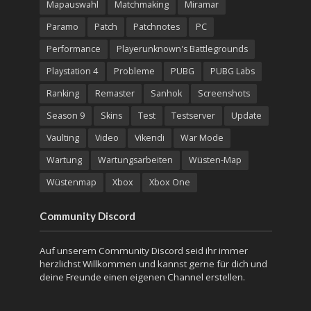
Mapauswahl
Matchmaking
Miramar
Paramo
Patch
Patchnotes
PC
Performance
Playerunknown's Battlegrounds
Playstation 4
Probleme
PUBG
PUBG Labs
Ranking
Remaster
Sanhok
Screenshots
Season 9
Skins
Test
Testserver
Update
Vaulting
Video
Vikendi
War Mode
Wartung
Wartungsarbeiten
Wüsten-Map
Wüstenmap
Xbox
Xbox One
Community Discord
Auf unserem Community Discord seid ihr immer
herzlichst Willkommen und kannst gerne für dich und
deine Freunde einen eigenen Channel erstellen.