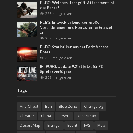
PUBG: Welches Handgriff-Attachment ist
das Beste?
228 mal gelesen
PUBG: Entwickler kündigen große
Veränderungen und Remaster für Erangel
an
215 mal gelesen
PUBG: Statistiken aus der Early Access
Phase
210 mal gelesen
PUBG: Update 9.2 ist jetzt für PC
Spieler verfügbar
208 mal gelesen
Tags
Anti-Cheat
Ban
Blue Zone
Changelog
Cheater
China
Desert
Desertmap
Desert Map
Erangel
Event
FPS
Map