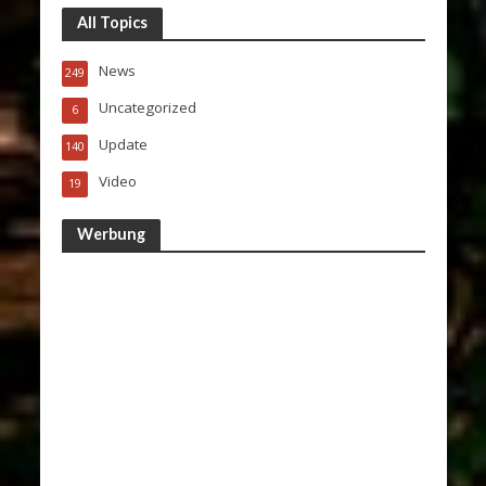
All Topics
News
249
Uncategorized
6
Update
140
Video
19
Werbung