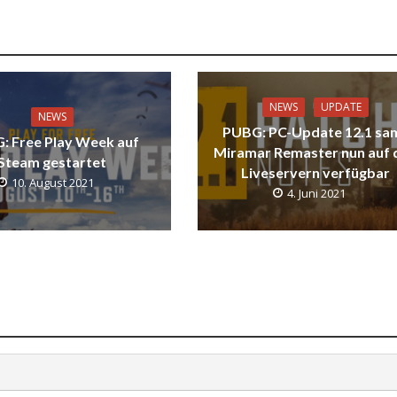
NEWS
UPDATE
NEWS
PUBG: PC-Update 12.1 sa
: Free Play Week auf
Miramar Remaster nun auf 
Steam gestartet
Liveservern verfügbar
10. August 2021
4. Juni 2021