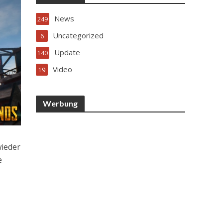
News
249
Uncategorized
6
Update
140
Video
19
Werbung
wieder
e