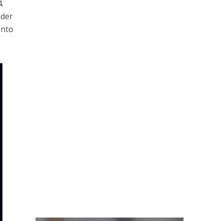
.
 der
onto