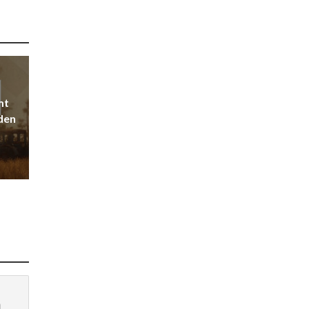
mt
den