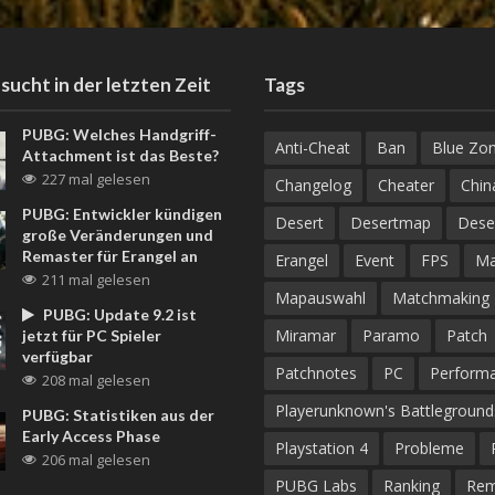
sucht in der letzten Zeit
Tags
PUBG: Welches Handgriff-
Anti-Cheat
Ban
Blue Zo
Attachment ist das Beste?
227 mal gelesen
Changelog
Cheater
Chin
PUBG: Entwickler kündigen
Desert
Desertmap
Dese
große Veränderungen und
Remaster für Erangel an
Erangel
Event
FPS
M
211 mal gelesen
Mapauswahl
Matchmaking
PUBG: Update 9.2 ist
Miramar
Paramo
Patch
jetzt für PC Spieler
verfügbar
Patchnotes
PC
Perform
208 mal gelesen
Playerunknown's Battleground
PUBG: Statistiken aus der
Early Access Phase
Playstation 4
Probleme
206 mal gelesen
PUBG Labs
Ranking
Rem