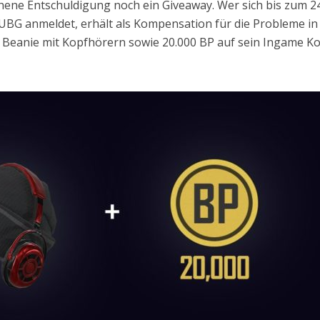
hene Entschuldigung noch ein Giveaway. Wer sich bis zum 24
PUBG anmeldet, erhält als Kompensation für die Probleme in
 Beanie mit Kopfhörern sowie 20.000 BP auf sein Ingame K