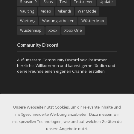
Season 9
Skins
Test
Testserver
Update
Vaulting
Video
Vikendi
War Mode
Wartung
Wartungsarbeiten
Wüsten-Map
Wüstenmap
Xbox
Xbox One
Community Discord
Auf unserem Community Discord seid ihr immer
herzlichst Willkommen und kannst gerne für dich und
deine Freunde einen eigenen Channel erstellen.
Unsere Webseite nutzt Cookies, um dir relevante Inhalte und
maßgeschneiderte Werbung anzubieten. Dazu messen wir
mit speziellen Technologien, wie und auf welchen Geräten du
unsere Angebote nutzt.