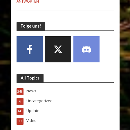
ANTWORTEN
Folge uns!
All Topics
News
249
Uncategorized
6
Update
140
Video
19