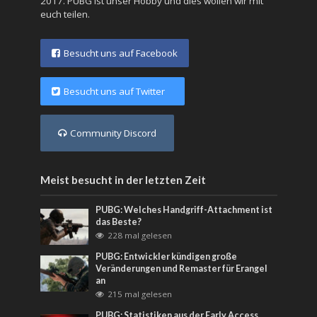
2017. PUBG ist unser Hobby und dies wollen wir mit
euch teilen.
Besucht uns auf Facebook
Besucht uns auf Twitter
Community Discord
Meist besucht in der letzten Zeit
PUBG: Welches Handgriff-Attachment ist
das Beste?
228 mal gelesen
PUBG: Entwickler kündigen große
Veränderungen und Remaster für Erangel
an
215 mal gelesen
PUBG: Statistiken aus der Early Access