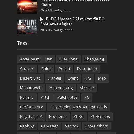
Phase
210 mal gelesen
PUBG: Update 9.2 ist jetzt für PC
Spieler verfügbar
208 mal gelesen
Tags
Anti-Cheat
Ban
Blue Zone
Changelog
Cheater
China
Desert
Desertmap
Desert Map
Erangel
Event
FPS
Map
Mapauswahl
Matchmaking
Miramar
Paramo
Patch
Patchnotes
PC
Performance
Playerunknown's Battlegrounds
Playstation 4
Probleme
PUBG
PUBG Labs
Ranking
Remaster
Sanhok
Screenshots