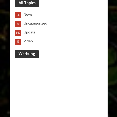
All Topics
News
249
Uncategorized
6
Update
140
Video
19
Werbung