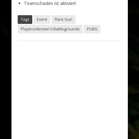
Teamschaden ist aktiviert
Tags
Event
Flare Gun
Playerunknown's Battlegrounds
PUBG