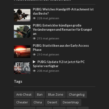
PUBG: Welches Handgriff-Attachment ist
das Beste?
228 mal gelesen
PUBG: Entwickler kündigen große
Veränderungen und Remaster für Erangel
an
215 mal gelesen
PUBG: Statistiken aus der Early Access
Phase
210 mal gelesen
PUBG: Update 9.2 ist jetzt für PC
Spieler verfügbar
208 mal gelesen
Tags
Anti-Cheat
Ban
Blue Zone
Changelog
Cheater
China
Desert
Desertmap