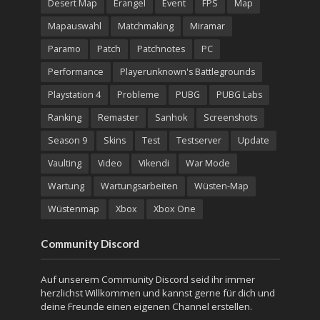
Desert Map
Erangel
Event
FPS
Map
Mapauswahl
Matchmaking
Miramar
Paramo
Patch
Patchnotes
PC
Performance
Playerunknown's Battlegrounds
Playstation 4
Probleme
PUBG
PUBG Labs
Ranking
Remaster
Sanhok
Screenshots
Season 9
Skins
Test
Testserver
Update
Vaulting
Video
Vikendi
War Mode
Wartung
Wartungsarbeiten
Wüsten-Map
Wüstenmap
Xbox
Xbox One
Community Discord
Auf unserem Community Discord seid ihr immer
herzlichst Willkommen und kannst gerne für dich und
deine Freunde einen eigenen Channel erstellen.