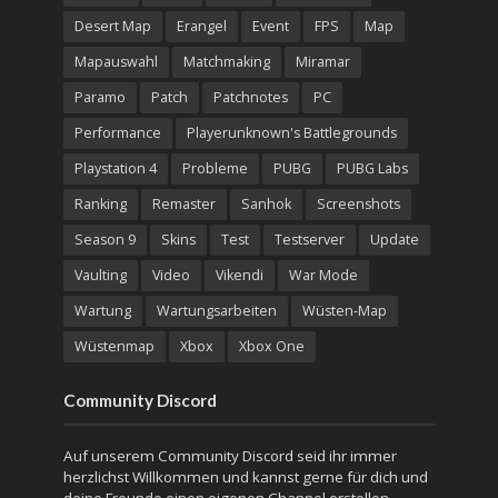
Desert Map
Erangel
Event
FPS
Map
Mapauswahl
Matchmaking
Miramar
Paramo
Patch
Patchnotes
PC
Performance
Playerunknown's Battlegrounds
Playstation 4
Probleme
PUBG
PUBG Labs
Ranking
Remaster
Sanhok
Screenshots
Season 9
Skins
Test
Testserver
Update
Vaulting
Video
Vikendi
War Mode
Wartung
Wartungsarbeiten
Wüsten-Map
Wüstenmap
Xbox
Xbox One
Community Discord
Auf unserem Community Discord seid ihr immer
herzlichst Willkommen und kannst gerne für dich und