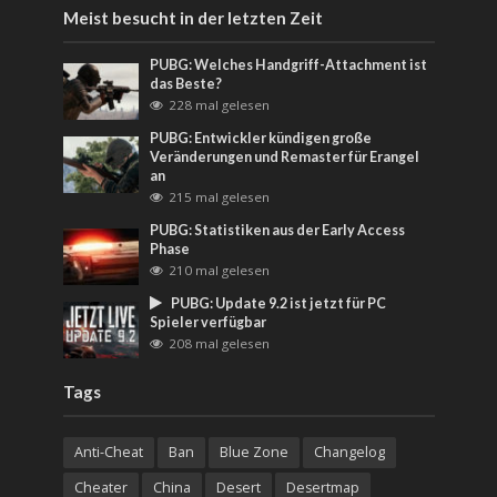
Meist besucht in der letzten Zeit
PUBG: Welches Handgriff-Attachment ist
das Beste?
228 mal gelesen
PUBG: Entwickler kündigen große
Veränderungen und Remaster für Erangel
an
215 mal gelesen
PUBG: Statistiken aus der Early Access
Phase
210 mal gelesen
PUBG: Update 9.2 ist jetzt für PC
Spieler verfügbar
208 mal gelesen
Tags
Anti-Cheat
Ban
Blue Zone
Changelog
Cheater
China
Desert
Desertmap