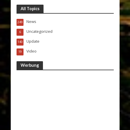
All Topics
News
249
Uncategorized
6
Update
140
Video
19
Werbung