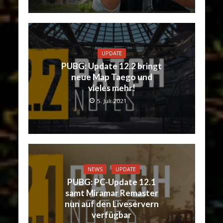
UPDATE
PUBG: Update 12.2 bringt
neue Map Taego und
vieles mehr!
5. Juli 2021
NEWS
UPDATE
PUBG: PC-Update 12.1
samt Miramar Remaster
nun auf den Liveservern
verfügbar