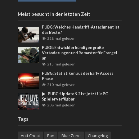
Meist besucht in der letzten Zeit
PUBG: Welches Handgriff-Attachment ist
das Beste?
228 mal gelesen
PUBG: Entwickler kündigen große
Veränderungen und Remaster für Erangel
an
215 mal gelesen
PUBG: Statistiken aus der Early Access
Phase
210 mal gelesen
PUBG: Update 9.2 ist jetzt für PC
Spieler verfügbar
208 mal gelesen
Tags
Anti-Cheat
Ban
Blue Zone
Changelog