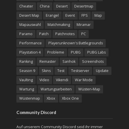
Cheater
China
Desert
Desertmap
Desert Map
Erangel
Event
FPS
Map
Mapauswahl
Matchmaking
Miramar
Paramo
Patch
Patchnotes
PC
Performance
Playerunknown's Battlegrounds
Playstation 4
Probleme
PUBG
PUBG Labs
Ranking
Remaster
Sanhok
Screenshots
Season 9
Skins
Test
Testserver
Update
Vaulting
Video
Vikendi
War Mode
Wartung
Wartungsarbeiten
Wüsten-Map
Wüstenmap
Xbox
Xbox One
Community Discord
Auf unserem Community Discord seid ihr immer