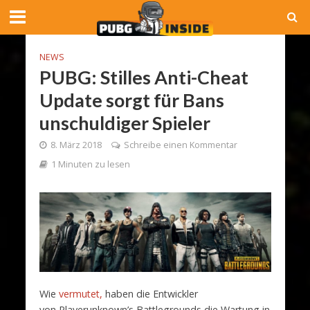
NEWS
PUBG: Stilles Anti-Cheat
Update sorgt für Bans
unschuldiger Spieler
8. März 2018
Schreibe einen Kommentar
1 Minuten zu lesen
Wie
vermutet,
haben die Entwickler
von Playerunknown’s Battlegrounds die Wartung in