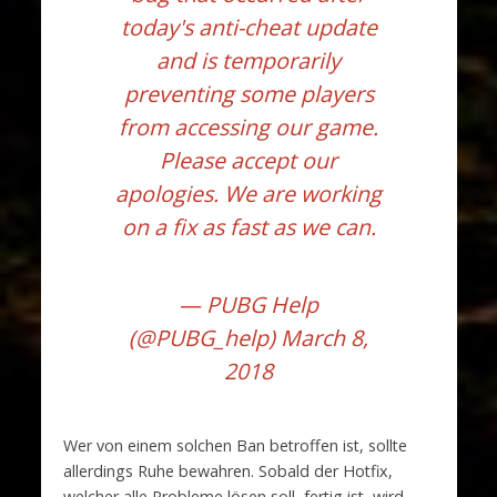
today's anti-cheat update
and is temporarily
preventing some players
from accessing our game.
Please accept our
apologies. We are working
on a fix as fast as we can.
— PUBG Help
(@PUBG_help)
March 8,
2018
Wer von einem solchen Ban betroffen ist, sollte
allerdings Ruhe bewahren. Sobald der Hotfix,
welcher alle Probleme lösen soll, fertig ist, wird