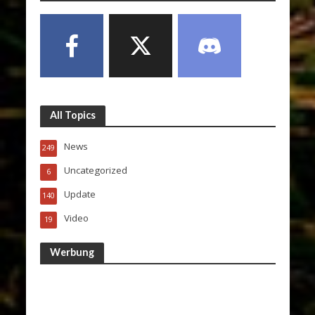
All Topics
News
249
Uncategorized
6
Update
140
Video
19
Werbung