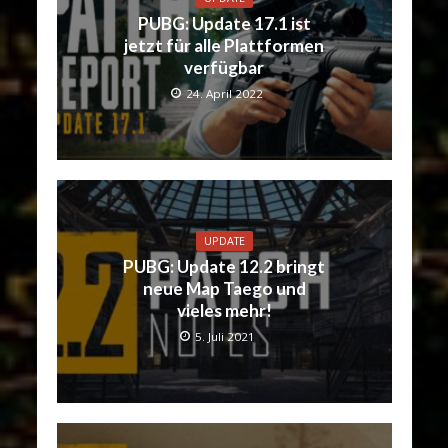
PUBG: Update 17.1 ist
jetzt für alle Plattformen
verfügbar
24. April 2022
UPDATE
PUBG: Update 12.2 bringt
neue Map Taego und
vieles mehr!
5. Juli 2021