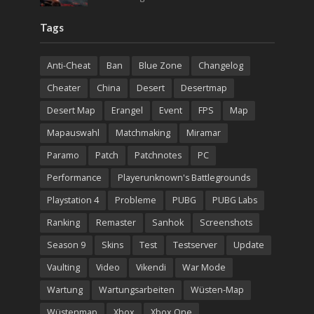
Tags
Anti-Cheat
Ban
Blue Zone
Changelog
Cheater
China
Desert
Desertmap
Desert Map
Erangel
Event
FPS
Map
Mapauswahl
Matchmaking
Miramar
Paramo
Patch
Patchnotes
PC
Performance
Playerunknown's Battlegrounds
Playstation 4
Probleme
PUBG
PUBG Labs
Ranking
Remaster
Sanhok
Screenshots
Season 9
Skins
Test
Testserver
Update
Vaulting
Video
Vikendi
War Mode
Wartung
Wartungsarbeiten
Wüsten-Map
Wüstenmap
Xbox
Xbox One