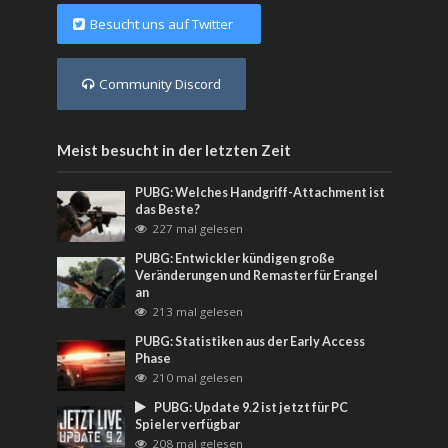
Besucht uns auf Twitter
Community Discord
Meist besucht in der letzten Zeit
PUBG: Welches Handgriff-Attachment ist
das Beste?
227 mal gelesen
PUBG: Entwickler kündigen große
Veränderungen und Remaster für Erangel
an
213 mal gelesen
PUBG: Statistiken aus der Early Access
Phase
210 mal gelesen
PUBG: Update 9.2 ist jetzt für PC
Spieler verfügbar
208 mal gelesen