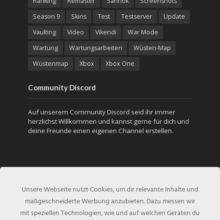
Ranking
Remaster
Sanhok
Screenshots
Season 9
Skins
Test
Testserver
Update
Vaulting
Video
Vikendi
War Mode
Wartung
Wartungsarbeiten
Wüsten-Map
Wüstenmap
Xbox
Xbox One
Community Discord
Auf unserem Community Discord seid ihr immer
herzlichst Willkommen und kannst gerne für dich und
deine Freunde einen eigenen Channel erstellen.
Unsere Webseite nutzt Cookies, um dir relevante Inhalte und
maßgeschneiderte Werbung anzubieten. Dazu messen wir
mit speziellen Technologien, wie und auf welchen Geräten du