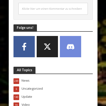
Klicke hier um einen Kommentar zu schreiben
Folge uns!
All Topics
News
249
Uncategorized
6
Update
140
Video
19