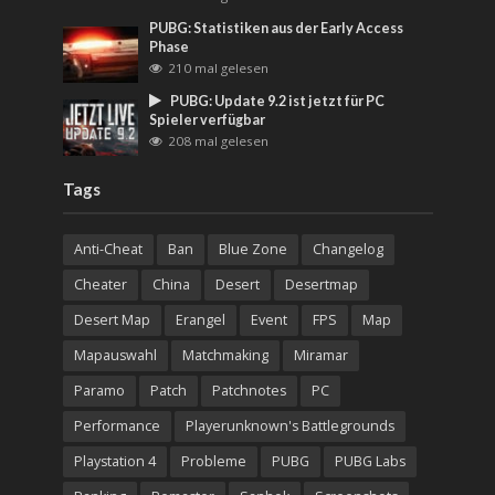
PUBG: Statistiken aus der Early Access
Phase
210 mal gelesen
PUBG: Update 9.2 ist jetzt für PC
Spieler verfügbar
208 mal gelesen
Tags
Anti-Cheat
Ban
Blue Zone
Changelog
Cheater
China
Desert
Desertmap
Desert Map
Erangel
Event
FPS
Map
Mapauswahl
Matchmaking
Miramar
Paramo
Patch
Patchnotes
PC
Performance
Playerunknown's Battlegrounds
Playstation 4
Probleme
PUBG
PUBG Labs