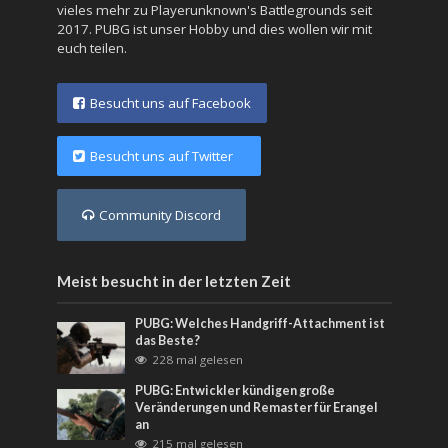
vieles mehr zu Playerunknown's Battlegrounds seit
2017. PUBG ist unser Hobby und dies wollen wir mit
euch teilen.
Besucht uns auf Facebook
Besucht uns auf Twitter
Community Discord
Meist besucht in der letzten Zeit
PUBG: Welches Handgriff-Attachment ist
das Beste?
228 mal gelesen
PUBG: Entwickler kündigen große
Veränderungen und Remaster für Erangel
an
215 mal gelesen