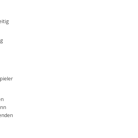
itig
ng
pieler
en
enn
henden