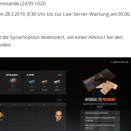
enstände (24,99 USD)
 28.3.2019, 8:30 Uhr bis zur Live-Server-Wartung am 05.06
 die Sprachoption deaktiviert, um einen Absturz bei den
eiden.