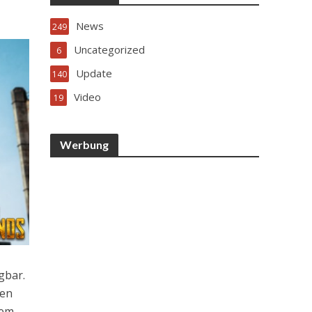
News
249
Uncategorized
6
Update
140
Video
19
Werbung
gbar.
gen
dem