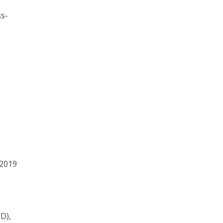
ss-
.2019
D),