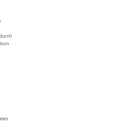
e
 durch
aison
aten