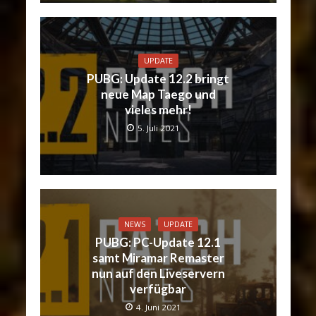
UPDATE
PUBG: Update 12.2 bringt
neue Map Taego und
vieles mehr!
5. Juli 2021
NEWS
UPDATE
PUBG: PC-Update 12.1
samt Miramar Remaster
nun auf den Liveservern
verfügbar
4. Juni 2021