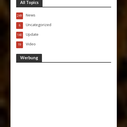
All Topics
News
249
Uncategorized
6
Update
140
Video
19
Werbung