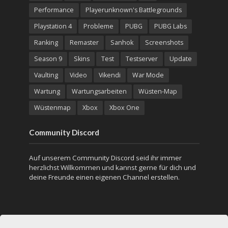
Performance
Playerunknown's Battlegrounds
Playstation 4
Probleme
PUBG
PUBG Labs
Ranking
Remaster
Sanhok
Screenshots
Season 9
Skins
Test
Testserver
Update
Vaulting
Video
Vikendi
War Mode
Wartung
Wartungsarbeiten
Wüsten-Map
Wüstenmap
Xbox
Xbox One
Community Discord
Auf unserem Community Discord seid ihr immer
herzlichst Willkommen und kannst gerne für dich und
deine Freunde einen eigenen Channel erstellen.