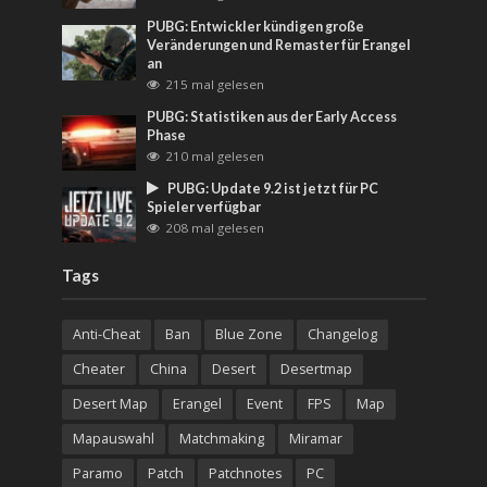
PUBG: Entwickler kündigen große
Veränderungen und Remaster für Erangel
an
215 mal gelesen
PUBG: Statistiken aus der Early Access
Phase
210 mal gelesen
PUBG: Update 9.2 ist jetzt für PC
Spieler verfügbar
208 mal gelesen
Tags
Anti-Cheat
Ban
Blue Zone
Changelog
Cheater
China
Desert
Desertmap
Desert Map
Erangel
Event
FPS
Map
Mapauswahl
Matchmaking
Miramar
Paramo
Patch
Patchnotes
PC