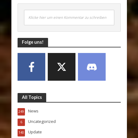
Klicke hier um einen Kommentar zu schreiben
Folge uns!
All Topics
News
249
Uncategorized
6
Update
140