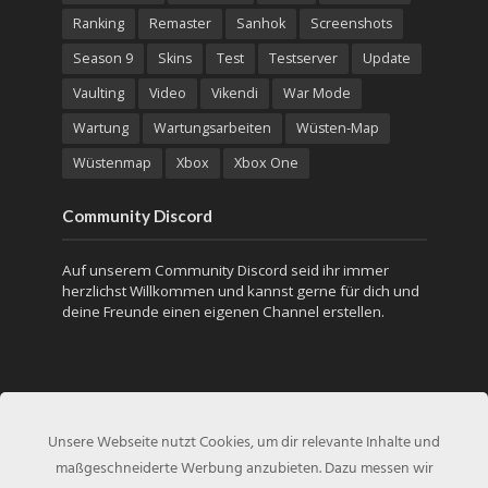
Ranking
Remaster
Sanhok
Screenshots
Season 9
Skins
Test
Testserver
Update
Vaulting
Video
Vikendi
War Mode
Wartung
Wartungsarbeiten
Wüsten-Map
Wüstenmap
Xbox
Xbox One
Community Discord
Auf unserem Community Discord seid ihr immer
herzlichst Willkommen und kannst gerne für dich und
deine Freunde einen eigenen Channel erstellen.
Unsere Webseite nutzt Cookies, um dir relevante Inhalte und
maßgeschneiderte Werbung anzubieten. Dazu messen wir