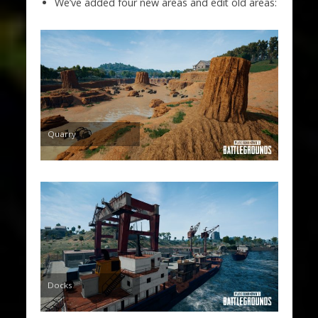
We’ve added four new areas and edit old areas:
Quarry
Docks