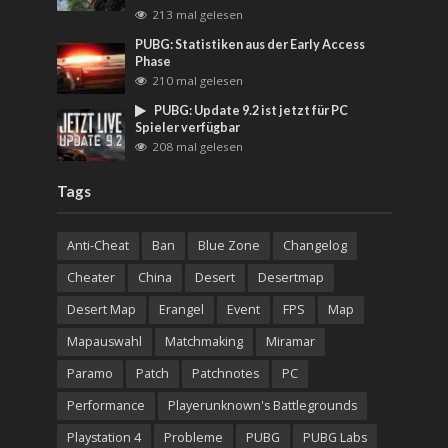
213 mal gelesen
PUBG: Statistiken aus der Early Access
Phase
210 mal gelesen
PUBG: Update 9.2 ist jetzt für PC
Spieler verfügbar
208 mal gelesen
Tags
Anti-Cheat
Ban
Blue Zone
Changelog
Cheater
China
Desert
Desertmap
Desert Map
Erangel
Event
FPS
Map
Mapauswahl
Matchmaking
Miramar
Paramo
Patch
Patchnotes
PC
Performance
Playerunknown's Battlegrounds
Playstation 4
Probleme
PUBG
PUBG Labs