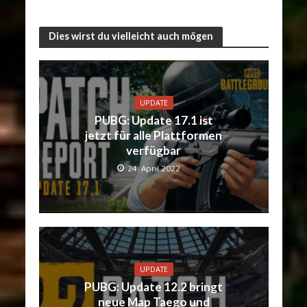
Dies wirst du vielleicht auch mögen
UPDATE
PUBG: Update 17.1 ist
jetzt für alle Plattformen
verfügbar
24. April 2022
UPDATE
PUBG: Update 12.2 bringt
neue Map Taego und