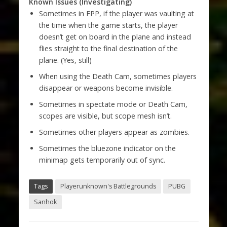
Known Issues (Investigating)
Sometimes in FPP, if the player was vaulting at
the time when the game starts, the player
doesn’t get on board in the plane and instead
flies straight to the final destination of the
plane. (Yes, still)
When using the Death Cam, sometimes players
disappear or weapons become invisible.
Sometimes in spectate mode or Death Cam,
scopes are visible, but scope mesh isn’t.
Sometimes other players appear as zombies.
Sometimes the bluezone indicator on the
minimap gets temporarily out of sync.
Tags
Playerunknown's Battlegrounds
PUBG
Sanhok