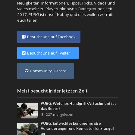
Neuigkeiten, Informationen, Tipps, Tricks, Videos und
vieles mehr zu Playerunknown's Battlegrounds seit
2017. PUBG ist unser Hobby und dies wollen wir mit
euch teilen.
Besucht uns auf Facebook
Besucht uns auf Twitter
Community Discord
Meist besucht in der letzten Zeit
PUBG: Welches Handgriff-Attachment ist
das Beste?
227 mal gelesen
PUBG: Entwickler kündigen große
Veränderungen und Remaster für Erangel
an