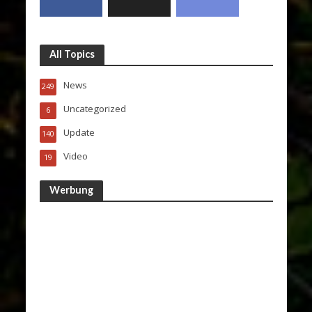
All Topics
News
249
Uncategorized
6
Update
140
Video
19
Werbung