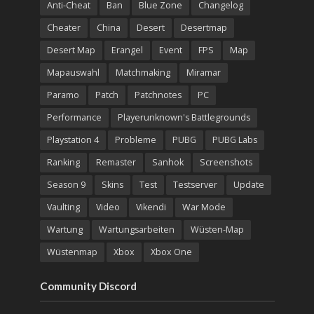
Anti-Cheat
Ban
Blue Zone
Changelog
Cheater
China
Desert
Desertmap
Desert Map
Erangel
Event
FPS
Map
Mapauswahl
Matchmaking
Miramar
Paramo
Patch
Patchnotes
PC
Performance
Playerunknown's Battlegrounds
Playstation 4
Probleme
PUBG
PUBG Labs
Ranking
Remaster
Sanhok
Screenshots
Season 9
Skins
Test
Testserver
Update
Vaulting
Video
Vikendi
War Mode
Wartung
Wartungsarbeiten
Wüsten-Map
Wüstenmap
Xbox
Xbox One
Community Discord