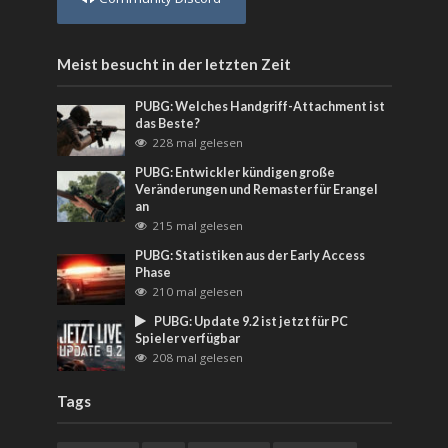
Meist besucht in der letzten Zeit
PUBG: Welches Handgriff-Attachment ist
das Beste?
228 mal gelesen
PUBG: Entwickler kündigen große
Veränderungen und Remaster für Erangel
an
215 mal gelesen
PUBG: Statistiken aus der Early Access
Phase
210 mal gelesen
PUBG: Update 9.2 ist jetzt für PC
Spieler verfügbar
208 mal gelesen
Tags