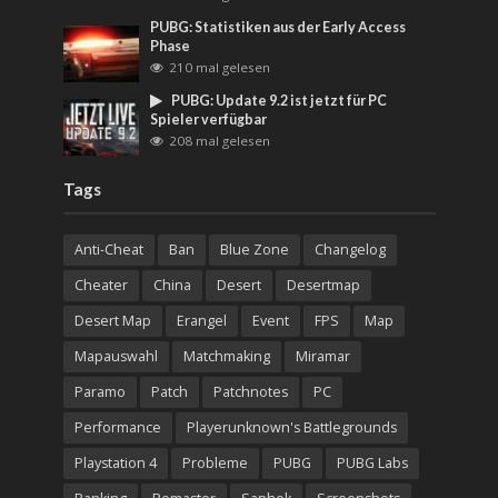
PUBG: Statistiken aus der Early Access
Phase
210 mal gelesen
PUBG: Update 9.2 ist jetzt für PC
Spieler verfügbar
208 mal gelesen
Tags
Anti-Cheat
Ban
Blue Zone
Changelog
Cheater
China
Desert
Desertmap
Desert Map
Erangel
Event
FPS
Map
Mapauswahl
Matchmaking
Miramar
Paramo
Patch
Patchnotes
PC
Performance
Playerunknown's Battlegrounds
Playstation 4
Probleme
PUBG
PUBG Labs