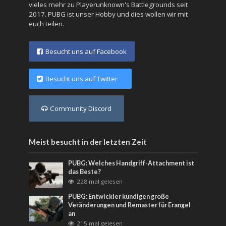
vieles mehr zu Playerunknown's Battlegrounds seit
2017. PUBG ist unser Hobby und dies wollen wir mit
euch teilen.
Besucht uns auf Facebook
Besucht uns auf Twitter
Community Discord
Meist besucht in der letzten Zeit
PUBG: Welches Handgriff-Attachment ist
das Beste?
228 mal gelesen
PUBG: Entwickler kündigen große
Veränderungen und Remaster für Erangel
an
215 mal gelesen