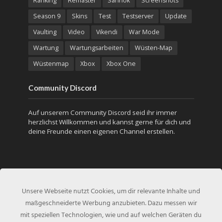
Ranking
Remaster
Sanhok
Screenshots
Season 9
Skins
Test
Testserver
Update
Vaulting
Video
Vikendi
War Mode
Wartung
Wartungsarbeiten
Wüsten-Map
Wüstenmap
Xbox
Xbox One
Community Discord
Auf unserem Community Discord seid ihr immer
herzlichst Willkommen und kannst gerne für dich und
deine Freunde einen eigenen Channel erstellen.
Unsere Webseite nutzt Cookies, um dir relevante Inhalte und
maßgeschneiderte Werbung anzubieten. Dazu messen wir
mit speziellen Technologien, wie und auf welchen Geräten du