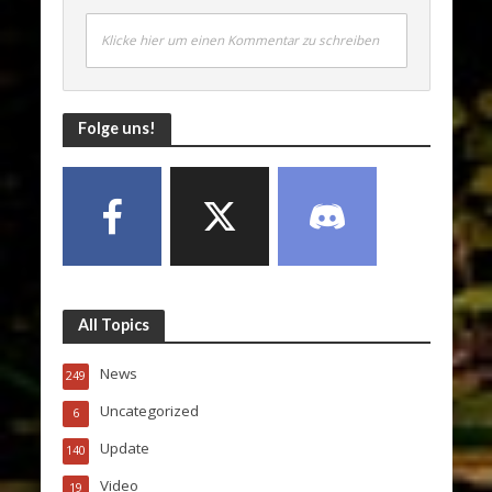
Klicke hier um einen Kommentar zu schreiben
Folge uns!
All Topics
News
249
Uncategorized
6
Update
140
Video
19