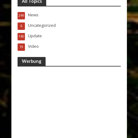
All Topics
News
249
Uncategorized
6
Update
140
Video
19
Werbung