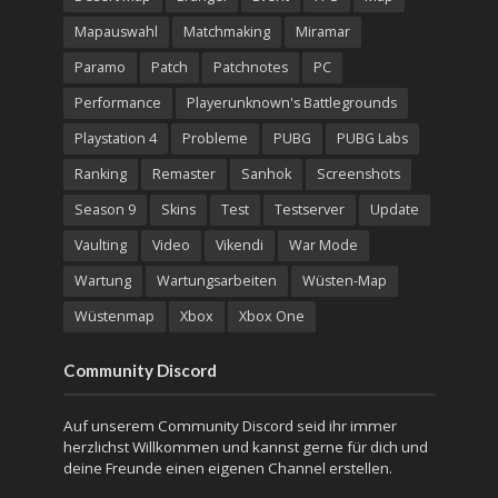
Mapauswahl
Matchmaking
Miramar
Paramo
Patch
Patchnotes
PC
Performance
Playerunknown's Battlegrounds
Playstation 4
Probleme
PUBG
PUBG Labs
Ranking
Remaster
Sanhok
Screenshots
Season 9
Skins
Test
Testserver
Update
Vaulting
Video
Vikendi
War Mode
Wartung
Wartungsarbeiten
Wüsten-Map
Wüstenmap
Xbox
Xbox One
Community Discord
Auf unserem Community Discord seid ihr immer
herzlichst Willkommen und kannst gerne für dich und
deine Freunde einen eigenen Channel erstellen.