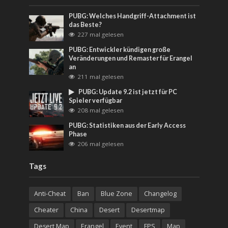
PUBG: Welches Handgriff-Attachment ist
das Beste?
227 mal gelesen
PUBG: Entwickler kündigen große
Veränderungen und Remaster für Erangel
an
211 mal gelesen
PUBG: Update 9.2 ist jetzt für PC
Spieler verfügbar
208 mal gelesen
PUBG: Statistiken aus der Early Access
Phase
206 mal gelesen
Tags
Anti-Cheat
Ban
Blue Zone
Changelog
Cheater
China
Desert
Desertmap
Desert Map
Erangel
Event
FPS
Map