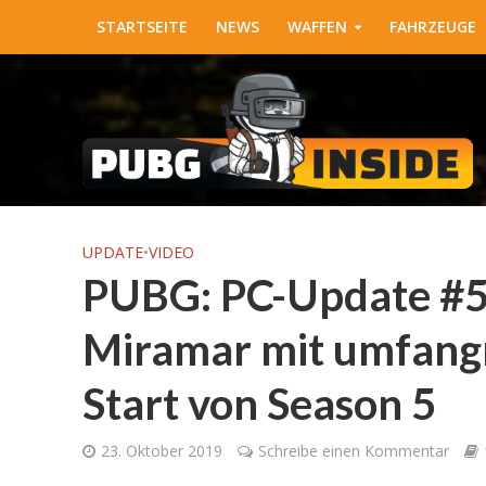
STARTSEITE
NEWS
WAFFEN
FAHRZEUGE
UPDATE
•
VIDEO
PUBG: PC-Update #5.1
Miramar mit umfang
Start von Season 5
23. Oktober 2019
Schreibe einen Kommentar