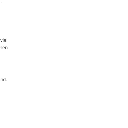
d-
viel
hen.
ind,