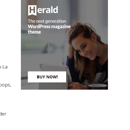
A La
Loops,
 der