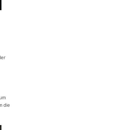
ler
 um
m die