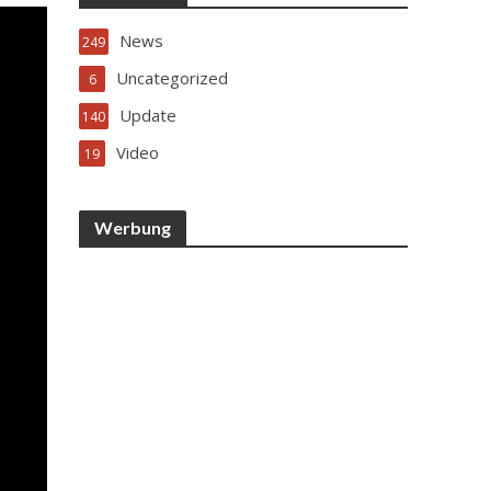
News
249
Uncategorized
6
Update
140
Video
19
Werbung