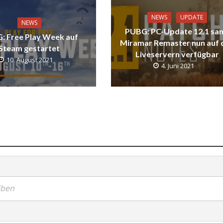
NEWS
UPDATE
NEWS
PUBG: PC-Update 12.1 sa
: Free Play Week auf
Miramar Remaster nun auf 
Steam gestartet
Liveservern verfügbar
10. August 2021
4. Juni 2021
iben