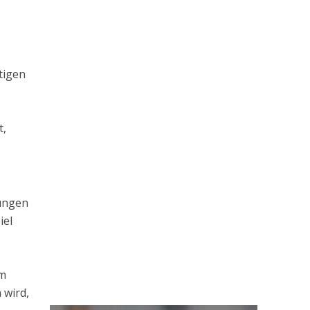
tigen
t,
rungen
iel
um
 wird,