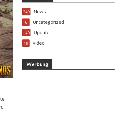
News
249
Uncategorized
6
Update
140
Video
19
Werbung
te
n.