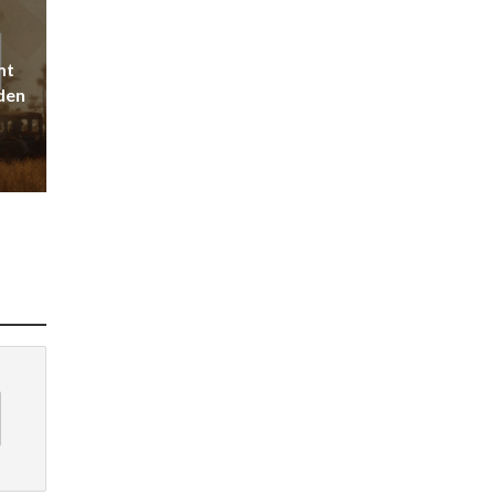
mt
den