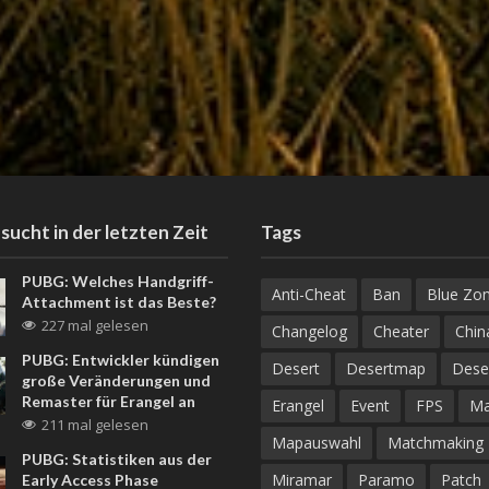
sucht in der letzten Zeit
Tags
PUBG: Welches Handgriff-
Anti-Cheat
Ban
Blue Zo
Attachment ist das Beste?
227 mal gelesen
Changelog
Cheater
Chin
PUBG: Entwickler kündigen
Desert
Desertmap
Dese
große Veränderungen und
Remaster für Erangel an
Erangel
Event
FPS
M
211 mal gelesen
Mapauswahl
Matchmaking
PUBG: Statistiken aus der
Miramar
Paramo
Patch
Early Access Phase