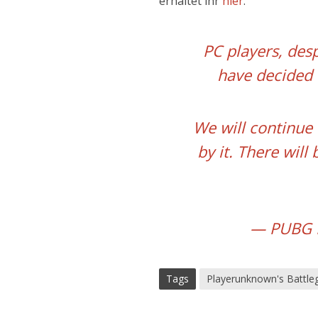
erhaltet ihr
hier
.
PC players, desp
have decided t
We will continue 
by it. There wil
— PUBG 
Tags
Playerunknown's Battle