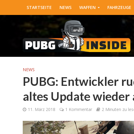
STARTSEITE
NEWS
WAFFEN
FAHRZEUGE
NEWS
PUBG: Entwickler ru
altes Update wieder 
11. März 2018
1 Kommentar
2 Minuten zu les