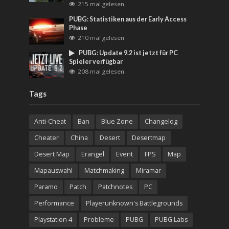
215 mal gelesen
PUBG: Statistiken aus der Early Access
Phase
210 mal gelesen
PUBG: Update 9.2 ist jetzt für PC
Spieler verfügbar
208 mal gelesen
Tags
Anti-Cheat
Ban
Blue Zone
Changelog
Cheater
China
Desert
Desertmap
Desert Map
Erangel
Event
FPS
Map
Mapauswahl
Matchmaking
Miramar
Paramo
Patch
Patchnotes
PC
Performance
Playerunknown's Battlegrounds
Playstation 4
Probleme
PUBG
PUBG Labs