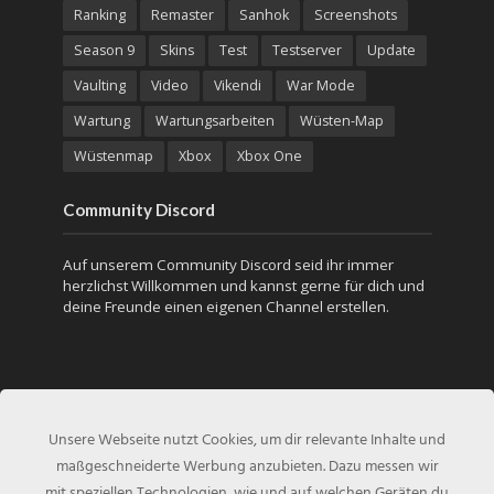
Ranking
Remaster
Sanhok
Screenshots
Season 9
Skins
Test
Testserver
Update
Vaulting
Video
Vikendi
War Mode
Wartung
Wartungsarbeiten
Wüsten-Map
Wüstenmap
Xbox
Xbox One
Community Discord
Auf unserem Community Discord seid ihr immer
herzlichst Willkommen und kannst gerne für dich und
deine Freunde einen eigenen Channel erstellen.
Unsere Webseite nutzt Cookies, um dir relevante Inhalte und
maßgeschneiderte Werbung anzubieten. Dazu messen wir
mit speziellen Technologien, wie und auf welchen Geräten du