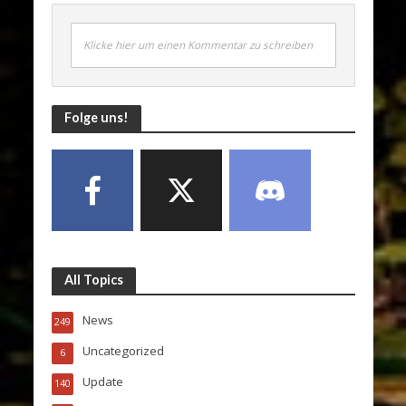
Klicke hier um einen Kommentar zu schreiben
Folge uns!
All Topics
News
249
Uncategorized
6
Update
140