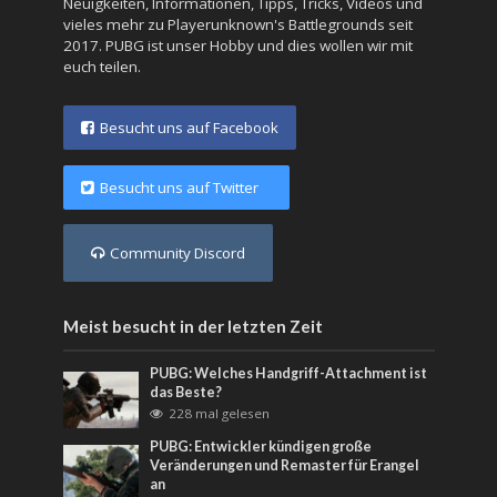
Neuigkeiten, Informationen, Tipps, Tricks, Videos und
vieles mehr zu Playerunknown's Battlegrounds seit
2017. PUBG ist unser Hobby und dies wollen wir mit
euch teilen.
Besucht uns auf Facebook
Besucht uns auf Twitter
Community Discord
Meist besucht in der letzten Zeit
PUBG: Welches Handgriff-Attachment ist
das Beste?
228 mal gelesen
PUBG: Entwickler kündigen große
Veränderungen und Remaster für Erangel
an