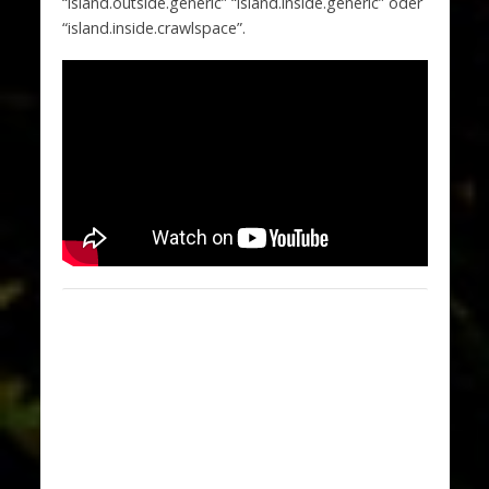
“island.outside.generic” “island.inside.generic” oder
“island.inside.crawlspace”.