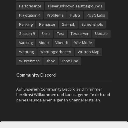
Performance
Playerunknown's Battlegrounds
Playstation 4
Probleme
PUBG
PUBG Labs
Ranking
Remaster
Sanhok
Screenshots
Season 9
Skins
Test
Testserver
Update
Vaulting
Video
Vikendi
War Mode
Wartung
Wartungsarbeiten
Wüsten-Map
Wüstenmap
Xbox
Xbox One
Community Discord
Auf unserem Community Discord seid ihr immer
herzlichst Willkommen und kannst gerne für dich und
deine Freunde einen eigenen Channel erstellen.