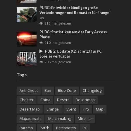
PUBG: Entwickler kündigen große
Veränderungen und Remaster für Erangel
an
215 mal gelesen
PUBG: Statistiken aus der Early Access
Phase
210 mal gelesen
PUBG: Update 9.2 ist jetzt für PC
Spieler verfügbar
208 mal gelesen
Tags
Anti-Cheat
Ban
Blue Zone
Changelog
Cheater
China
Desert
Desertmap
Desert Map
Erangel
Event
FPS
Map
Mapauswahl
Matchmaking
Miramar
Paramo
Patch
Patchnotes
PC