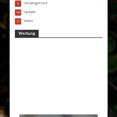
Uncategorized
6
Update
140
Video
19
Werbung